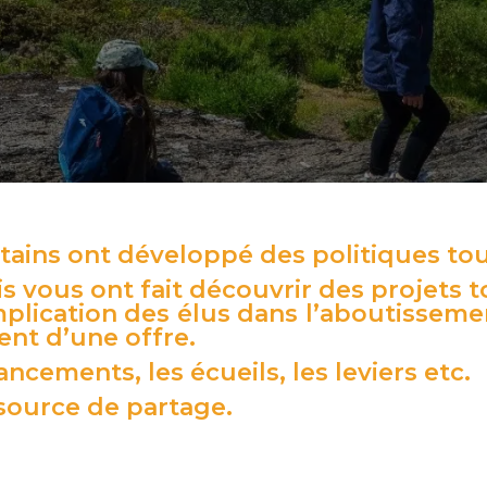
itains ont développé des politiques tou
vous ont fait découvrir des projets to
implication des élus dans l’aboutisseme
nt d’une offre.
ancements, les écueils, les leviers etc.
source de partage.