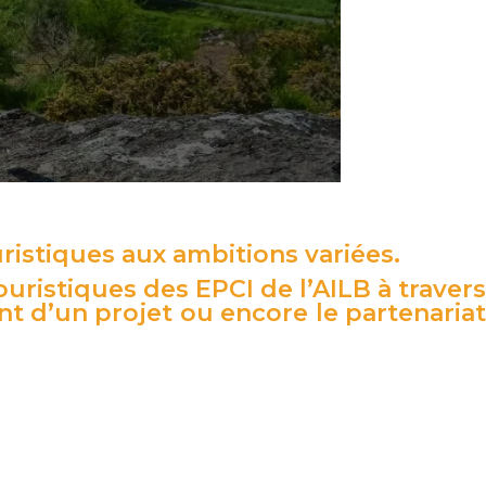
ristiques aux ambitions variées.
uristiques des EPCI de l’AILB à travers
nt d’un projet ou encore le partenariat