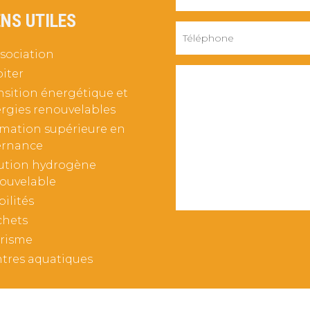
ENS UTILES
ssociation
iter
nsition énergétique et
rgies renouvelables
mation supérieure en
ernance
ution hydrogène
ouvelable
ilités
hets
risme
tres aquatiques