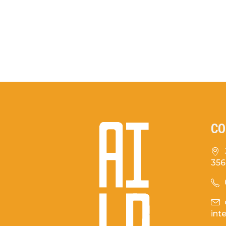
CO
35
int