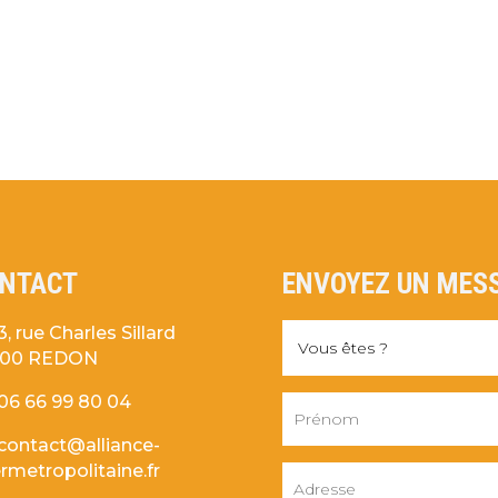
NTACT
ENVOYEZ UN MES
3, rue Charles Sillard
600 REDON
06 66 99 80 04
contact@alliance-
ermetropolitaine.fr