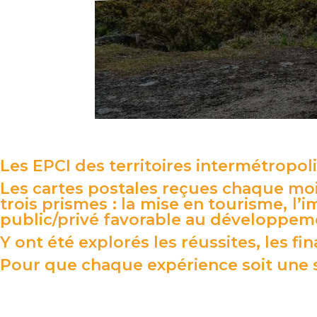
Les EPCI des territoires intermétropol
Les cartes postales
reçues chaque mois 
trois prismes : la mise en tourisme, l’
public/privé favorable au développeme
Y ont été explorés les réussites, les fin
Pour que chaque expérience soit une 