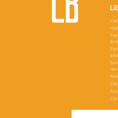
LI
L’a
Hab
Tra
éne
For
alt
Sol
ren
Mob
Déc
Tou
Cen