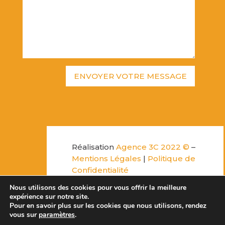
Réalisation
Agence 3C 2022 ©
–
Mentions Légales
|
Politique de
Confidentialité
Copyright ©2022 Alliance
Nous utilisons des cookies pour vous offrir la meilleure
intermetropolitaine Loire
expérience sur notre site.
Bretagne (AILB). Tous droits
Pour en savoir plus sur les cookies que nous utilisons, rendez
vous sur
paramètres
.
réservés –
www.alliance-